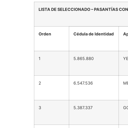
LISTA DE SELECCIONADO – PASANTÍAS C
Orden
Cédula de Identidad
Ap
1
5.865.880
Y
2
6.547.536
M
3
5.387.337
G