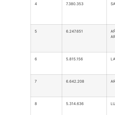
4
7.380.353
S
5
6.247.651
A
A
6
5.815.156
L
7
6.642.208
A
8
5.314.636
L