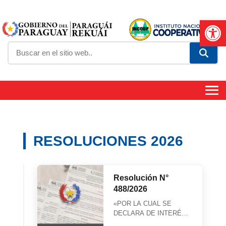
Abrir
RESOLUCIONES 2026
Resolución
Resolución N°
N°
488/2026
578/2026
«POR
«POR LA CUAL SE
LA
DECLARA DE INTERÉS
CUAL
COOPERATIVO EL