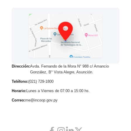
de
la
Educación
Cooperativa,...
Dirección:
Avda. Fernando de la Mora N° 988 c/ Amancio
González, B° Vista Alegre, Asunción.
Teléfono:
(021) 729-1800
Horario:
Lunes a Viernes de 07:00 a 15:00 hs.
Correo:
me@incoop.gov.py