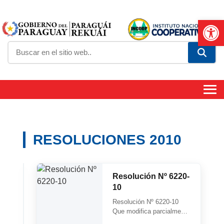
Abrir
RESOLUCIONES 2010
Resolución
Resolución Nº 6220-
Nº
10
6587-
Resolución
Resolución Nº 6220-10
10
Nº
Que modifica parcialmente
6587-
el Art. 2 de la Resolución