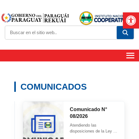
Abrir
COMUNICADOS
Comunicado
Comunicado N°
N°
08/2026
09/2026
Atendiendo
Atendiendo las
las
disposiciones de la Ley Nº
disposiciones
2.339/03 QUE MODIFICA